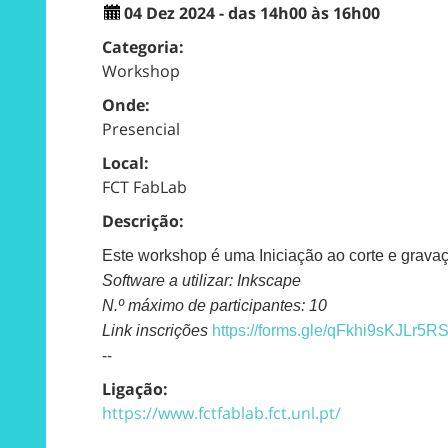
04 Dez 2024 - das 14h00 às 16h00
Categoria:
Workshop
Onde:
Presencial
Local:
FCT FabLab
Descrição:
Este workshop é uma Iniciação ao corte e gravaçã
Software a utilizar:
Inkscape
N.º máximo de participantes: 10
Link inscrições
https://forms.gle/
qFkhi9sKJLr5R
--
Ligação:
https://www.fctfablab.fct.unl.pt/