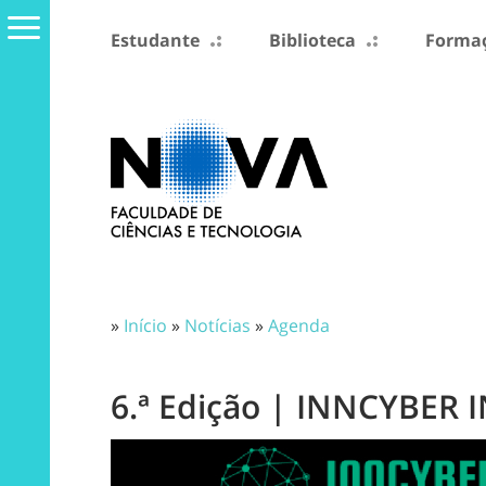
Estudante
Biblioteca
Formaç
»
Início
»
Notícias
»
Agenda
6.ª Edição | INNCYBE