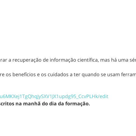
lhorar a recuperação de informação científica, mas há uma s
bre os benefícios e os cuidados a ter quando se usam ferr
6MKXej1TgQhqJySXV1JX1
updg95_CcvPLHk/edit
nscritos na manhã do dia da formação.