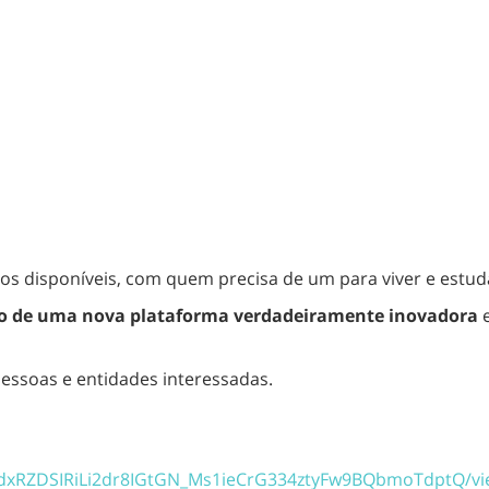
s disponíveis, com quem precisa de um para viver e estudar
o de uma nova plataforma verdadeiramente inovadora
 pessoas e entidades interessadas.
LSdxRZDSIRiLi2dr8IGtGN_Ms1ieCrG334ztyFw9BQbmoTdptQ/vi