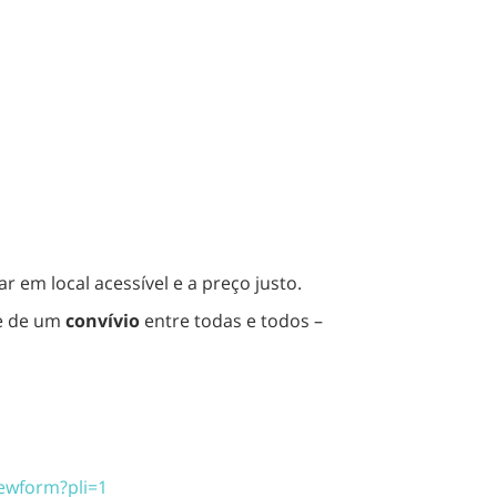
 em local acessível e a preço justo.
e de um
convívio
entre todas e todos –
ewform?pli=1