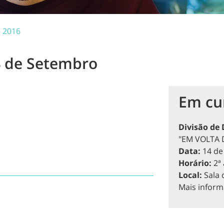
»
2016
4 de Setembro
Em cu
Divisão de
"EM VOLTA D
Data:
14 de
Horário:
2ª 
Local:
Sala 
Mais infor