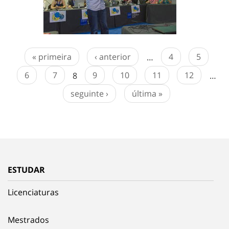
« primeira
‹ anterior
…
4
5
6
7
8
9
10
11
12
…
seguinte ›
última »
ESTUDAR
Licenciaturas
Mestrados