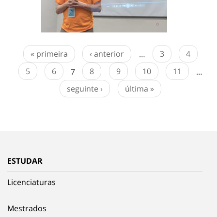
« primeira
‹ anterior
…
3
4
5
6
7
8
9
10
11
…
seguinte ›
última »
ESTUDAR
Licenciaturas
Mestrados