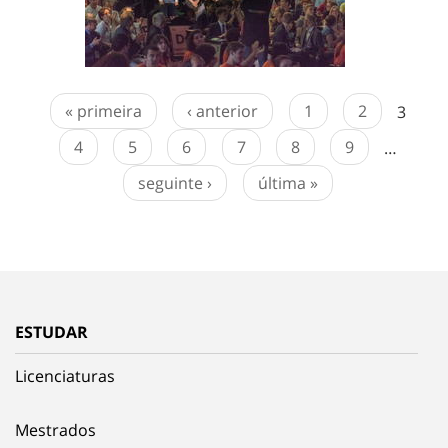
« primeira
‹ anterior
1
2
3
4
5
6
7
8
9
…
seguinte ›
última »
ESTUDAR
Licenciaturas
Mestrados