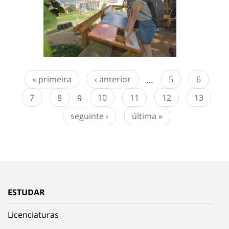
« primeira
‹ anterior
…
5
6
7
8
9
10
11
12
13
seguinte ›
última »
ESTUDAR
Licenciaturas