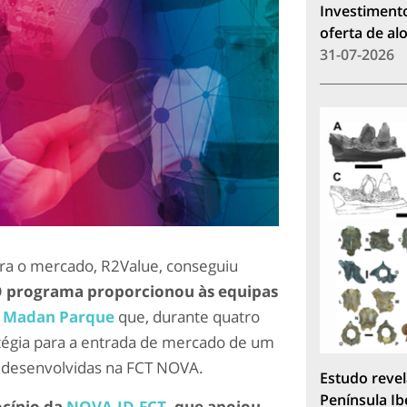
Investimento
oferta de a
31-07-2026
para o mercado, R2Value, conseguiu
 programa proporcionou às equipas
o
Madan Parque
que, durante quatro
tégia para a entrada de mercado de um
s desenvolvidas na FCT NOVA.
Estudo revel
Península Ib
ocínio da
NOVA.ID.FCT
, que apoiou