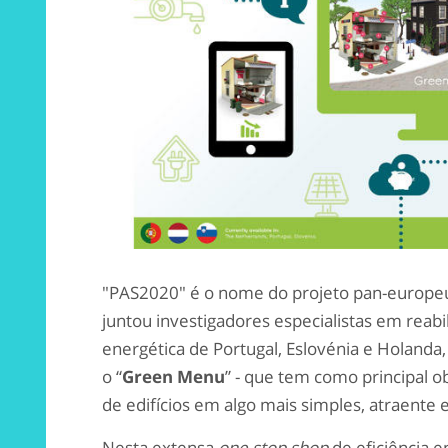
"PAS2020" é o nome do projeto pan-europeu 
juntou investigadores especialistas em reabili
energética de Portugal, Eslovénia e Holanda,
o “
Green Menu
” - que tem como principal o
de edifícios em algo mais simples, atraente e
Nesta extensa
one stop shop
de eficiência e