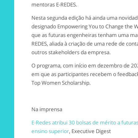
mentoras E-REDES.
Nesta segunda edição há ainda uma novida
designad
o
Empowering
You
to
Change
the
W
que
as
futuras engenheiras
tenha
m
uma mai
REDES, aliada à criação de uma rede de con
outros
stakeholders
da empresa.
O programa, com início em dezembro de 202
em que as
participantes
recebem o feedback
Top
Women
Scholarship
.
Na imprensa
E-Redes atribui 30 bolsas de mérito a futura
ensino superior
,
Executive
Digest