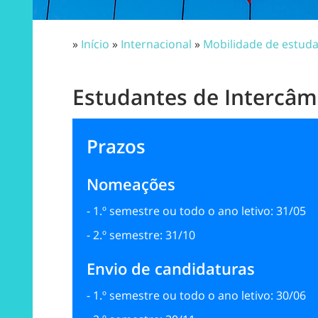
»
Início
»
Internacional
»
Mobilidade de estuda
Estudantes de Intercâm
Prazos
Nomeações
- 1.º semestre ou todo o ano letivo: 31/05
- 2.º semestre: 31/10
Envio de candidaturas
- 1.º semestre ou todo o ano letivo: 30/06