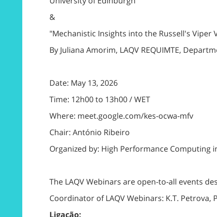
University of Edinburgh
&
"Mechanistic Insights into the Russell's Vip
By Juliana Amorim, LAQV REQUIMTE, Department
Date: May 13, 2026
Time: 12h00 to 13h00 / WET
Where: meet.google.com/kes-ocwa-mfv
Chair: António Ribeiro
Organized by: High Performance Computing i
The LAQV Webinars are open-to-all events de
Coordinator of LAQV Webinars: K.T. Petrova,
Ligação: