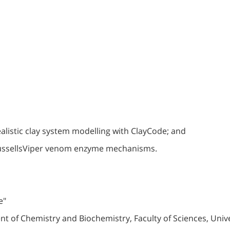
realistic clay system modelling with ClayCode; and
RussellsViper venom enzyme mechanisms.
e"
of Chemistry and Biochemistry, Faculty of Sciences, Univer