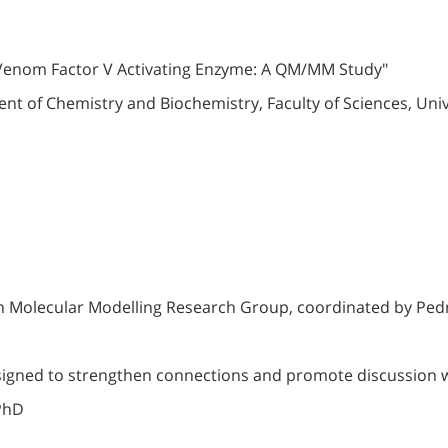
er Venom Factor V Activating Enzyme: A QM/MM Study"
 of Chemistry and Biochemistry, Faculty of Sciences, Univ
n Molecular Modelling Research Group, coordinated by Ped
signed to strengthen connections and promote discussion 
 PhD