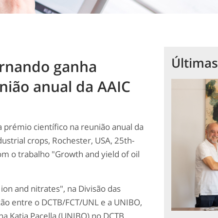
Últimas
ernando ganha
união anual da AAIC
prémio científico na reunião anual da
ustrial crops, Rochester, USA, 25th-
 o trabalho "Growth and yield of oil
on and nitrates", na Divisão das
ração entre o DCTB/FCT/UNL e a UNIBO,
una Katia Pacella (UNIBO) no DCTB,