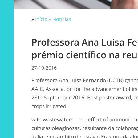
»
Início
»
Notícias
Professora Ana Luisa F
prémio científico na re
27-10-2016
Professora Ana Luisa Fernando (DCTB) ganha 
AAIC, Association for the advancement of ind
28th September 2016: Best poster award, com
crops irrigated.
with wastewaters – the effect of ammonium i
culturas oleaginosas, resultante da colabo
Italia, e no âmbito do estágio Erasmus da al