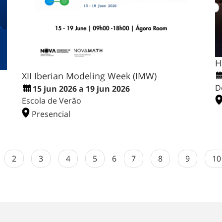
H
XII Iberian Modeling Week (IMW)
D
15 jun 2026 a 19 jun 2026
Escola de Verão
Presencial
2
3
4
5
6
7
8
9
10