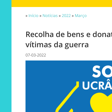
»
Início
»
Notícias
»
2022
»
Março
Recolha de bens e donat
vítimas da guerra
07-03-2022