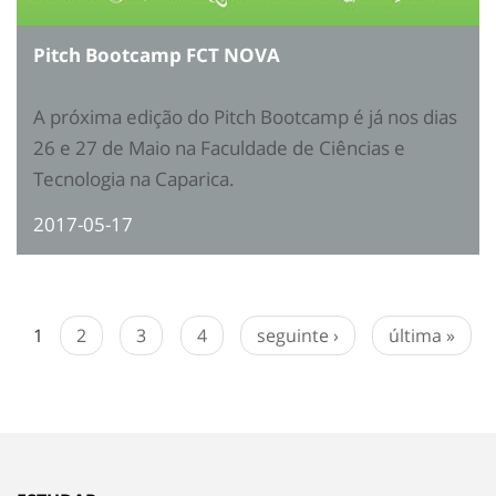
Pitch Bootcamp FCT NOVA
A próxima edição do Pitch Bootcamp é já nos dias
26 e 27 de Maio na Faculdade de Ciências e
Tecnologia na Caparica.
2017-05-17
1
2
3
4
seguinte ›
última »