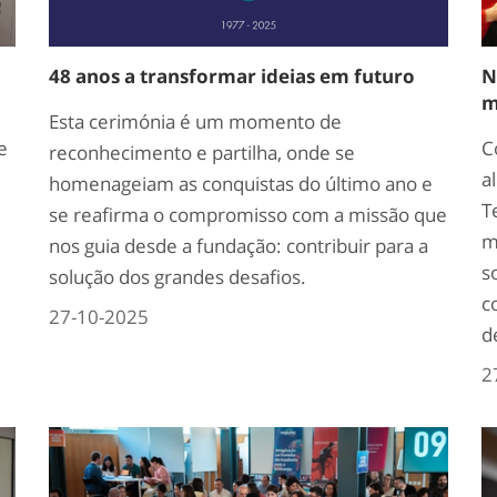
48 anos a transformar ideias em futuro
N
m
Esta cerimónia é um momento de
e
C
reconhecimento e partilha, onde se
a
homenageiam as conquistas do último ano e
T
se reafirma o compromisso com a missão que
m
nos guia desde a fundação: contribuir para a
s
solução dos grandes desafios.
c
27-10-2025
d
2