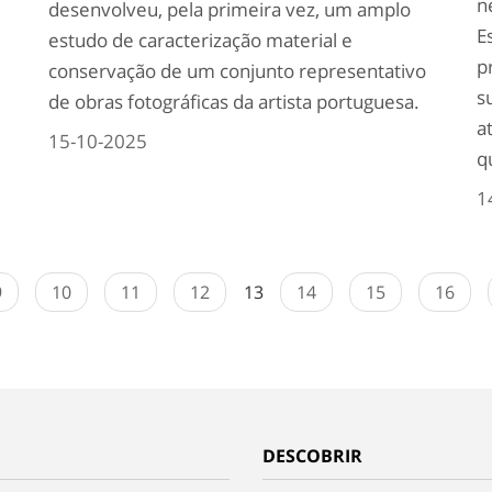
n
desenvolveu, pela primeira vez, um amplo
E
estudo de caracterização material e
p
conservação de um conjunto representativo
s
de obras fotográficas da artista portuguesa.
a
15-10-2025
q
1
9
10
11
12
13
14
15
16
DESCOBRIR