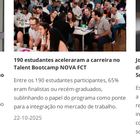
190 estudantes aceleraram a carreira no
J
Talent Bootcamp NOVA FCT
d
ão
S
Entre os 190 estudantes participantes, 65%
E
eram finalistas ou recém-graduados,
a
sublinhando o papel do programa como ponte
ão
r
para a integração no mercado de trabalho.
i
22-10-2025
c
s