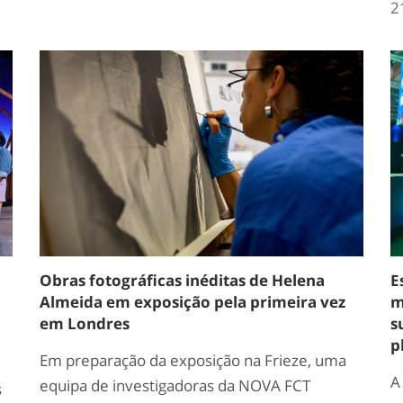
2
Obras fotográficas inéditas de Helena
E
Almeida em exposição pela primeira vez
m
em Londres
s
p
Em preparação da exposição na Frieze, uma
A
equipa de investigadoras da NOVA FCT
s