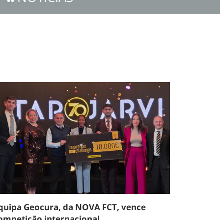
quipa Geocura, da NOVA FCT, vence
ompetição internacional