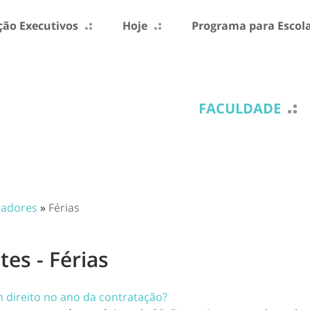
ão Executivos
Hoje
Programa para Escol
FACULDADE
hadores
»
Férias
es - Férias
m direito no ano da contratação?