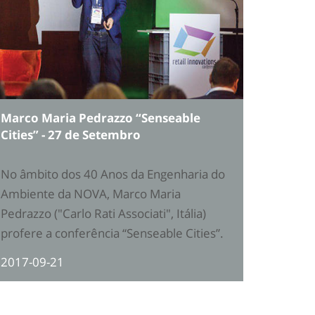
Marco Maria Pedrazzo “Senseable
Cities” - 27 de Setembro
No âmbito dos 40 Anos da Engenharia do
Ambiente da NOVA, Marco Maria
Pedrazzo ("Carlo Rati Associati", Itália)
profere a conferência “Senseable Cities”.
2017-09-21