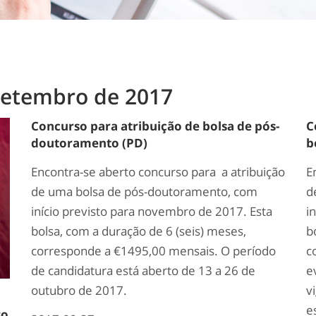
 Setembro de 2017
Concurso para atribuição de bolsa de pós-
C
doutoramento (PD)
b
Encontra-se aberto concurso para a atribuição
E
de uma bolsa de pós-doutoramento, com
d
início previsto para novembro de 2017. Esta
i
bolsa, com a duração de 6 (seis) meses,
b
corresponde a €1495,00 mensais. O período
c
de candidatura está aberto de 13 a 26 de
e
outubro de 2017.
v
e
so