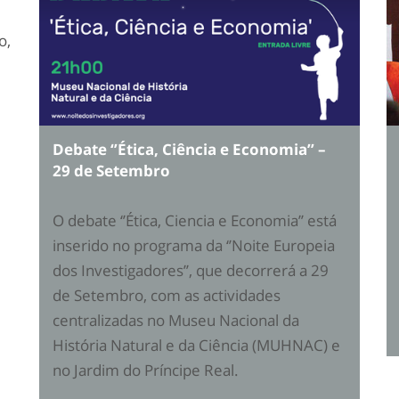
o,
Debate ‘’Ética, Ciência e Economia’’ –
29 de Setembro
O debate ‘’Ética, Ciencia e Economia’’ está
inserido no programa da ‘’Noite Europeia
dos Investigadores’’, que decorrerá a 29
de Setembro, com as actividades
centralizadas no Museu Nacional da
História Natural e da Ciência (MUHNAC) e
no Jardim do Príncipe Real.