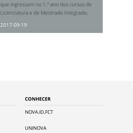
que ingressam no 1.º ano dos cursos de
Licenciatura e de Mestrado Integrado.
2017-09-19
CONHECER
NOVA.ID.FCT
UNINOVA