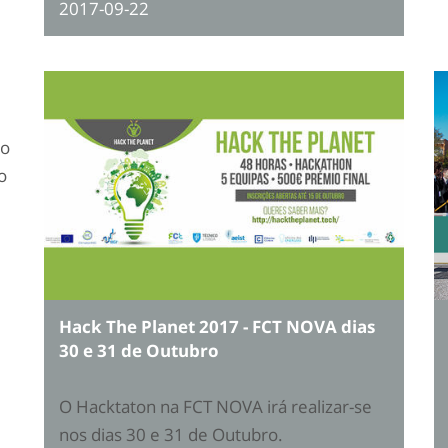
2017-09-22
ão
o
Hack The Planet 2017 - FCT NOVA dias
30 e 31 de Outubro
O Hacktaton na FCT NOVA irá realizar-se
nos dias 30 e 31 de Outubro.