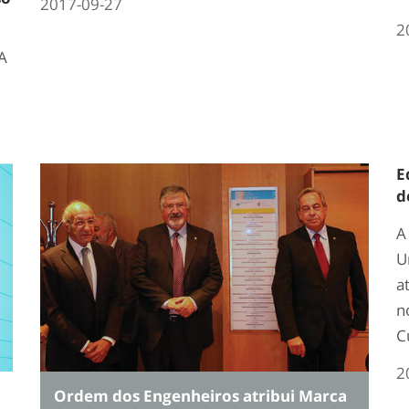
2017-09-27
2
A
E
d
A
U
a
n
C
2
Ordem dos Engenheiros atribui Marca