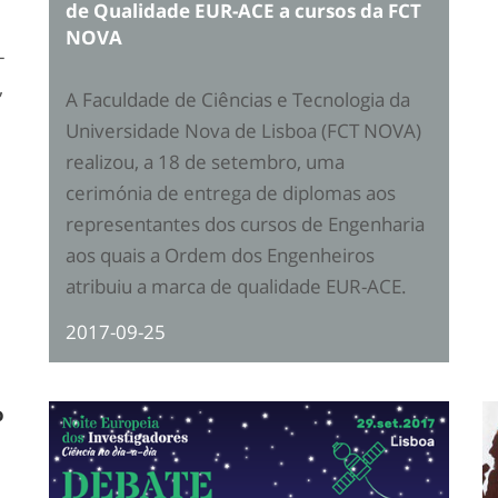
de Qualidade EUR-ACE a cursos da FCT
NOVA
-
,
A Faculdade de Ciências e Tecnologia da
Universidade Nova de Lisboa (FCT NOVA)
realizou, a 18 de setembro, uma
cerimónia de entrega de diplomas aos
representantes dos cursos de Engenharia
aos quais a Ordem dos Engenheiros
atribuiu a marca de qualidade EUR-ACE.
2017-09-25
o