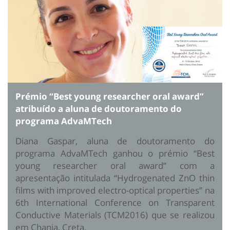
Prémio “Best young researcher oral award”
atribuído a aluna de doutoramento do
programa AdvaMTech
Diana Gaspar, aluna de doutoramento do
programa AdvaMTech ganhou o prémio “Best
young researcher oral award” com a
apresentação intitulada “Hydrogenated ZnO thin
films with improved electro-optical properties” na
6th International Conference on Transparent
Conductive Materials (TCM2016) que se realizou
em Chania, Creta.