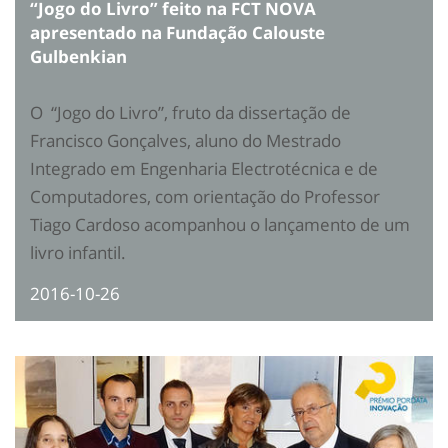
“Jogo do Livro” feito na FCT NOVA
apresentado na Fundação Calouste
Gulbenkian
O “Jogo do Livro”, fruto da dissertação de
Francisco Gonçalves, aluno do Mestrado
Integrado em Engenharia Electrotécnica e de
Computadores, com orientação do Professor
Tiago Cardoso acompanhou o lançamento de um
livro infantil.
2016-10-26