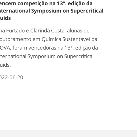
encem competição na 13ª. edição da
nternational Symposium on Supercritical
luids
na Furtado e Clarinda Costa, alunas de
outoramento em Química Sustentável da
OVA, foram vencedoras na 13ª. edição da
nternational Symposium on Supercritical
luids.
022-06-20