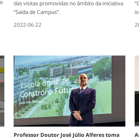
ão
das visitas promovidas no âmbito da iniciativa
“
“Saída de Campus”.
i
s
2022-06-22
2
.
Professor Doutor José Júlio Alferes toma
A