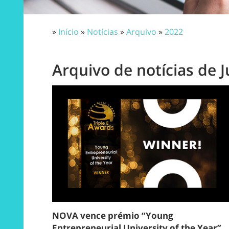
»
Início
»
Notícias
»
Arquivo
»
2022
Arquivo de notícias de 
NOVA vence prémio “Young
Entrepreneurial University of the Year”