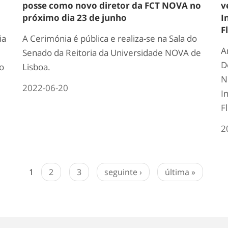
posse como novo diretor da FCT NOVA no
v
próximo dia 23 de junho
I
F
ia
A Cerimónia é pública e realiza-se na Sala do
A
Senado da Reitoria da Universidade NOVA de
D
o
Lisboa.
N
2022-06-20
I
F
2
1
2
3
seguinte ›
última »