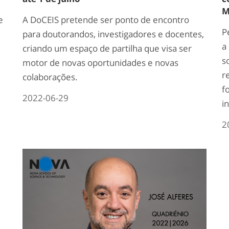
M
e
A DoCEIS pretende ser ponto de encontro
P
para doutorandos, investigadores e docentes,
a
criando um espaço de partilha que visa ser
s
motor de novas oportunidades e novas
r
colaborações.
f
2022-06-29
i
2