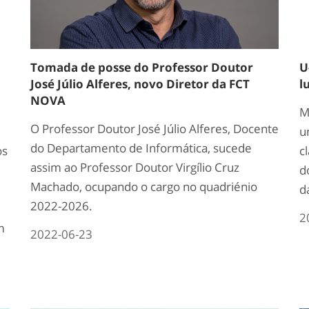
Tomada de posse do Professor Doutor
U
José Júlio Alferes, novo Diretor da FCT
l
NOVA
M
O Professor Doutor José Júlio Alferes, Docente
u
do Departamento de Informática, sucede
os
c
assim ao Professor Doutor Virgílio Cruz
d
Machado, ocupando o cargo no quadriénio
d
2022-2026.
2
m
2022-06-23