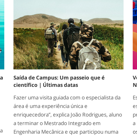
ia
Saída de Campus: Um passeio que é
V
científico | Últimas datas
N
Fazer uma visita guiada com o especialista da
E
área é uma experiência única e
e
enriquecedora”, explica João Rodrigues, aluno
p
a terminar o Mestrado Integrado em
a
da
Engenharia Mecânica e que participou numa
o