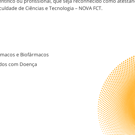
entífico ou profissional, que seja reconhecido como atestan
culdade de Ciências e Tecnologia – NOVA FCT.
rmacos e Biofármacos
nados com Doença