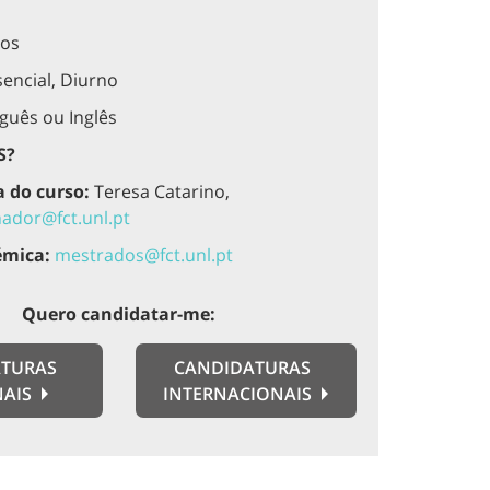
os
encial, Diurno
guês ou Inglês
S?
 do curso:
Teresa Catarino,
ador@fct.unl.pt
émica:
mestrados@fct.unl.pt
Quero candidatar-me:
TURAS
CANDIDATURAS
NAIS
INTERNACIONAIS