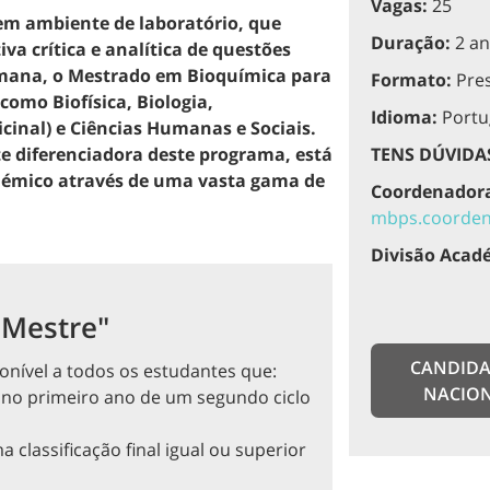
Vagas:
25
m ambiente de laboratório, que
Duração:
2 an
a crítica e analítica de questões
mana, o Mestrado em Bioquímica para
Formato:
Pres
omo Biofísica, Biologia,
Idioma:
Portu
cinal) e Ciências Humanas e Sociais.
e diferenciadora deste programa, está
TENS DÚVIDA
adémico através de uma vasta gama de
Coordenadora
mbps.coorden
Divisão Acad
 Mestre"
CANDIDA
ponível a todos os estudantes que:
NACIO
, no primeiro ano de um segundo ciclo
classificação final igual ou superior