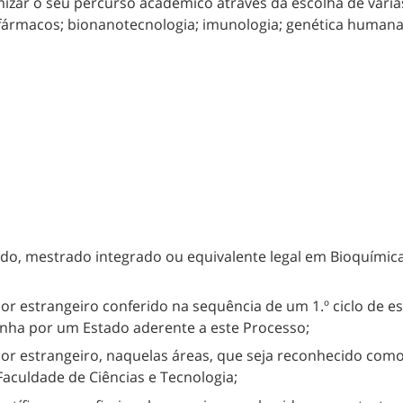
zar o seu percurso académico através da escolha de vária
ármacos; bionanotecnologia; imunologia; genética humana; b
ado, mestrado integrado ou equivalente legal em Bioquímica
or estrangeiro conferido na sequência de um 1.º ciclo de e
onha por um Estado aderente a este Processo;
or estrangeiro, naquelas áreas, que seja reconhecido como
 Faculdade de Ciências e Tecnologia;