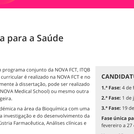
a para a Saúde
m programa conjunto da NOVA FCT, ITQB
CANDIDATU
curricular é realizado na NOVA FCT e no
mente à dissertação, pode ser realizado
1.ª Fase:
4 de 
 NOVA Medical School) ou mesmo outra
2.ª Fase:
1 de 
geira.
3.ª Fase:
19 de
adémica na área da Bioquímica com uma
da investigação e do desenvolvimento da
Fase única pa
tria Farmacêutica, Análises clínicas e
fevereiro a 2