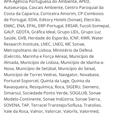
APA-Agência Portuguesa do Ambiente, APED,
Autoeuropa, Cascais Ambiente, Centro Paroquial da
Costa da Caparica, Corticeira Amorim, CP-Comboios
de Portugal, EDIA, Editory Hotels (Sonae), Electrão,
EMAC, ENA, EPAL, ERP-Portugal, ERSAR, Fucoli-Somepal,
GALP, GEOTA, Gráfica Ideal, Grupo LIDL, Grupo Luz
Saúde, GVB, Herdade do Esporão, ICNF, KWR, Water
Research Institute, LNEC, LNEG, MC Sonae,
Metropolitano de Lisboa, Ministério da Defesa
(Exército, Marinha e Força Aérea), Município de
Almada, Município de Lisboa, Município de Idanha-a-
Nova, Município de Setúbal, Município do Seixal,
Município de Torres Vedras, Navigator, Novabase,
Portucel-Soporcel, Quinta da Lage, Quinta da
Ravasqueira, Resiquímica, Roca, SIGERU, Siemens,
Simarsul, Sociedade Ponto Verde, SOGILUB, Sonae
Modelo-Continente, Sonae Indústria, Sonae Sierra,
SOVENA, TAP, Terracel Transtejo/Soflusa, Tratolixo,
Vale da Rosa, Valnor, Valorcar, Valorlis, Valormed,