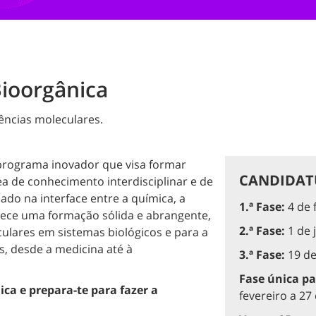
ioorgânica
ências moleculares.
rograma inovador que visa formar
CANDIDATU
ea de conhecimento interdisciplinar e de
uado na interface entre a química, a
1.ª Fase:
4 de 
erece uma formação sólida e abrangente,
2.ª Fase:
1 de 
ulares em sistemas biológicos e para a
, desde a medicina até à
3.ª Fase:
19 de
Fase única pa
ca e prepara-te para fazer a
fevereiro a 2