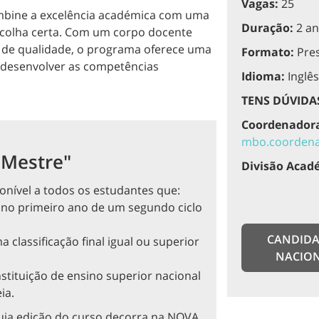
Vagas:
25
bine a excelência académica com uma
Duração:
2 an
escolha certa. Com um corpo docente
s de qualidade, o programa oferece uma
Formato:
Pres
 desenvolver as competências
Idioma:
Inglês
TENS DÚVIDA
Coordenadora
mbo.coordena
 Mestre"
Divisão Acad
ponível a todos os estudantes que:
, no primeiro ano de um segundo ciclo
CANDIDA
classificação final igual ou superior
NACIO
stituição de ensino superior nacional
ia.
cuja edição do curso decorra na NOVA