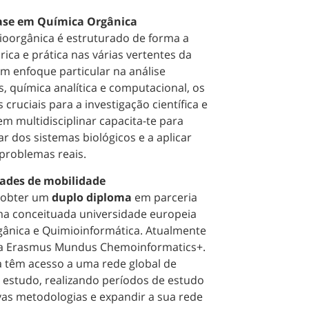
ase em Química Orgânica
ioorgânica é estruturado de forma a
ca e prática nas várias vertentes da
m enfoque particular na análise
, química analítica e computacional, os
uciais para a investigação científica e
em multidisciplinar capacita-te para
dos sistemas biológicos e a aplicar
problemas reais.
dades de mobilidade
e obter um
duplo diploma
em parceria
a conceituada universidade europeia
gânica e Quimioinformática. Atualmente
ma Erasmus Mundus Chemoinformatics+.
va têm acesso a uma rede global de
de estudo, realizando períodos de estudo
as metodologias e expandir a sua rede