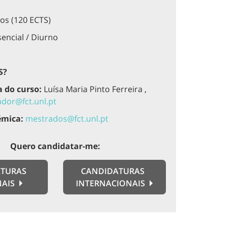
os (120 ECTS)
encial / Diurno
S?
 do curso:
Luísa Maria Pinto Ferreira ,
dor@fct.unl.pt
émica:
mestrados@fct.unl.pt
Quero candidatar-me:
TURAS
CANDIDATURAS
NAIS
INTERNACIONAIS