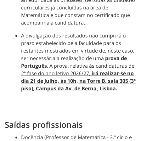
curriculares já concluídas na área de
Matemática e que constam no certificado que
acompanha a candidatura.
A divulgação dos resultados não cumprirá o
prazo estabelecido pela faculdade para os
restantes mestrados em virtude de, neste caso,
ser necessária a realização de uma
prova de
Português
. A prova,
relativa às candidaturas de
2ª fase do ano letivo 2026/27,
irá realizar-se no
dia 21 de Julho, às 10h, na Torre B, sala 305 (3º
piso), Campus da Av. de Berna, Lisboa
.
Saídas profissionais
Docência (Professor de Matemática - 3.º ciclo e